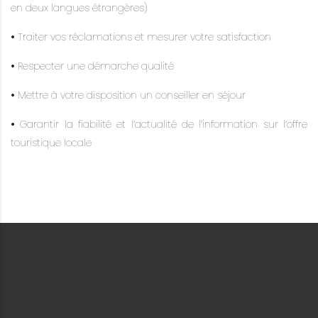
en deux langues étrangères)
•
Traiter vos réclamations et mesurer votre satisfaction
•
Respecter une démarche qualité
•
Mettre à votre disposition un conseiller en séjour
•
Garantir la fiabilité et l’actualité de l’information sur l’offre
touristique locale