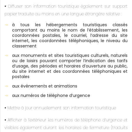
•
Diffuser son information touristique également sur support
papier traduite au moins en une langue étrangère relative :
à tous les hébergements touristiques classés
comportant au moins le nom de l’établissement, les
coordonnées postales, le courriel, l’adresse du site
internet, les coordonnées téléphoniques, le niveau du
classement
aux monuments et sites touristiques culturels, naturels
ou de loisirs pouvant comporter l’indication des tarifs
d’usage, des périodes et horaires d’ouverture au public,
du site internet et des coordonnées téléphoniques et
postales
aux événements et animations
aux numéros de téléphone d’urgence
•
Mettre à jour annuellement son information touristique
•
Afficher à l’extérieur les numéros de téléphone d’urgence et
visibles également durant les horaires de fermeture (traduits