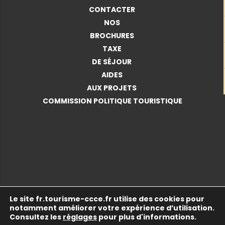
CONTACTER
NOS
BROCHURES
TAXE
DE SÉJOUR
AIDES
AUX PROJETS
COMMISSION POLITIQUE TOURISTIQUE
Le site
fr.tourisme-ccce.fr
utilise des cookies pour
© 2026 Copyright •
Communauté de Communes de
notamment améliorer votre expérience d’utilisation.
Cattenom et Environs
•
Mentions légales
•
Politique de
Consultez les
réglages
pour plus d'informations.