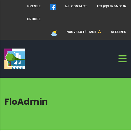
PRESSE
CONTACT
+33 (0)3 82 56 00 02
GROUPE
NOUVEAUTÉ : MNT
AFFAIRES
FloAdmin