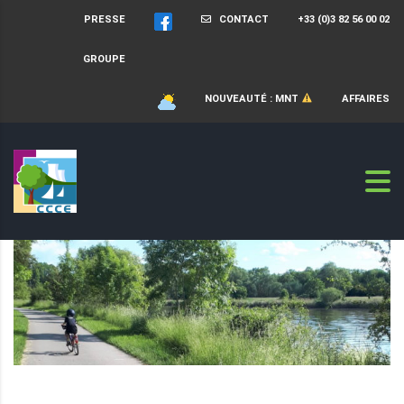
PRESSE
CONTACT
+33 (0)3 82 56 00 02
GROUPE
NOUVEAUTÉ : MNT
AFFAIRES