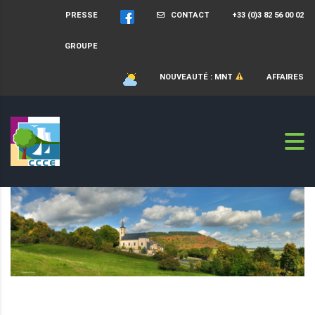
PRESSE
CONTACT
+33 (0)3 82 56 00 02
GROUPE
NOUVEAUTÉ : MNT
AFFAIRES