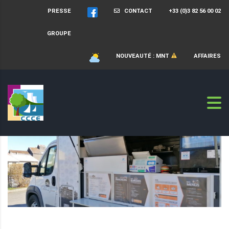
PRESSE
CONTACT
+33 (0)3 82 56 00 02
GROUPE
NOUVEAUTÉ : MNT
AFFAIRES