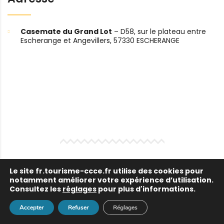
Casemate du Grand Lot
– D58, sur le plateau entre
Escherange et Angevillers, 57330 ESCHERANGE
Le site
fr.tourisme-ccce.fr
utilise des cookies pour
HAUTE-KONTZ
notamment améliorer votre expérience d’utilisation.
Consultez les
réglages
pour plus d'informations.
Accepter
Refuser
Réglages