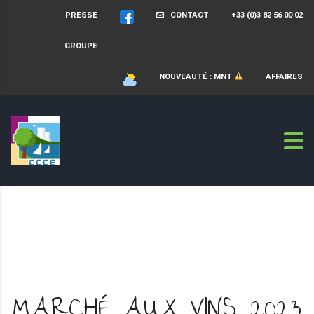
PRESSE
CONTACT
+33 (0)3 82 56 00 02
GROUPE
NOUVEAUTÉ : MNT
AFFAIRES
MARCHÉ AUX VINS 2023