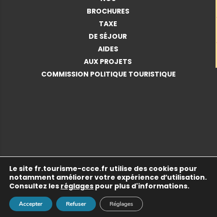
BROCHURES
TAXE
DE SÉJOUR
AIDES
AUX PROJETS
COMMISSION POLITIQUE TOURISTIQUE
Le site
fr.tourisme-ccce.fr
utilise des cookies pour
© 2026 Copyright •
Communauté de Communes de
notamment améliorer votre expérience d’utilisation.
Cattenom et Environs
•
Mentions légales
•
Politique de
Consultez les
réglages
pour plus d'informations.
confidentialité
• Tous droits réservés.
Accepter
Refuser
Réglages